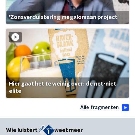
'Zonsverduistering megalomaan project'
Hier gaat het te weinig over: de net-niet
elite
Alle fragmenten
Wie luistert
weet meer