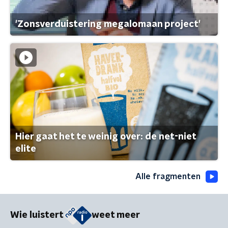
'Zonsverduistering megalomaan project'
Hier gaat het te weinig over: de net-niet
elite
Alle fragmenten
Wie luistert
weet meer