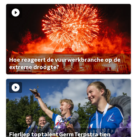
Hoe reageert de vuurwerkbranche op de
extreme droogte?
Fierljep toptalent Germ Terpstra tien