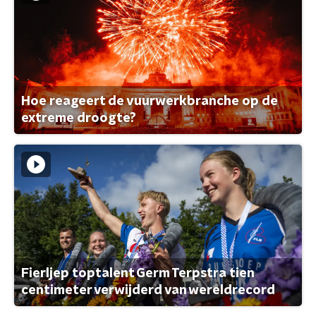
Hoe reageert de vuurwerkbranche op de
extreme droogte?
Fierljep toptalent Germ Terpstra tien
centimeter verwijderd van wereldrecord