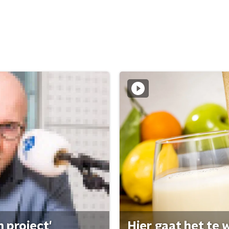
 project'
Hier gaat het te w