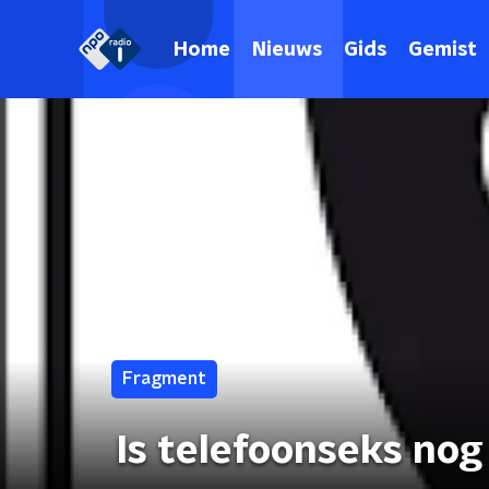
Home
Nieuws
Gids
Gemist
Fragment
Is telefoonseks nog