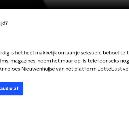
ijd?
ig is het heel makkelijk om aan je seksuele behoefte t
films, magazines, noem het maar op. Is telefoonseks nog
 Anneloes Nieuwenhuijse van het platform LotteLust ver
 audio af