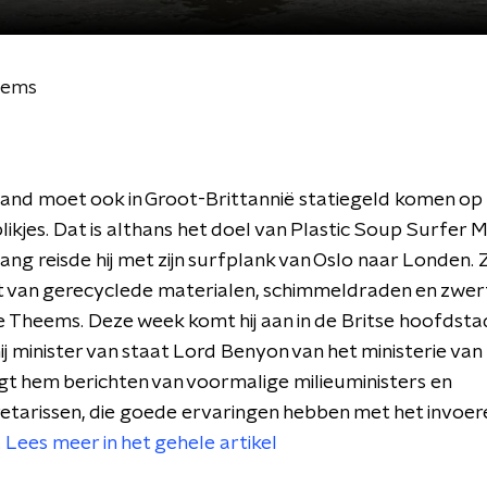
eems
nd moet ook in Groot-Brittannië statiegeld komen op 
blikjes. Dat is althans het doel van Plastic Soup Surfer M
ang reisde hij met zijn surfplank van Oslo naar Londen. 
 van gerecyclede materialen, schimmeldraden en zwerff
de Theems. Deze week komt hij aan in de Britse hoofdsta
j minister van staat Lord Benyon van het ministerie van 
t hem berichten van voormalige milieuministers en
etarissen, die goede ervaringen hebben met het invoer
.
Lees meer in het gehele artikel