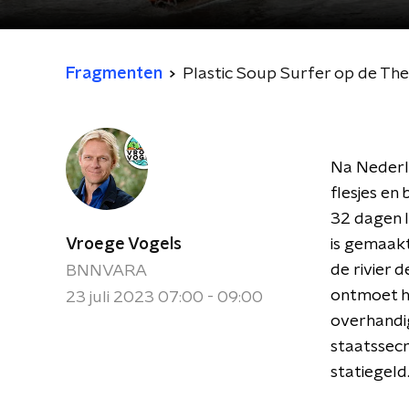
Fragmenten
Plastic Soup Surfer op de Th
Na Nederla
flesjes en 
32 dagen l
Vroege Vogels
is gemaakt
de rivier 
BNNVARA
ontmoet hi
23 juli 2023 07:00 - 09:00
overhandig
staatssecr
statiegeld