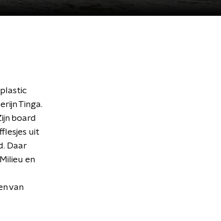
plastic
erijn Tinga.
Zijn board
lesjes uit
d. Daar
Milieu en
en van