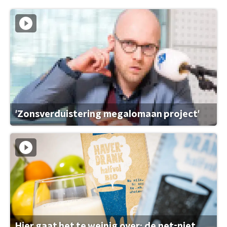
'Zonsverduistering megalomaan project'
Hier gaat het te weinig over: de net-niet