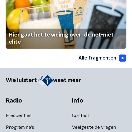
Hier gaat het te weinig over: de net-niet
elite
Alle fragmenten
Wie luistert
weet meer
Radio
Info
Frequenties
Contact
Programma's
Veelgestelde vragen