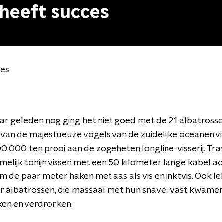
 heeft succes
ces
jaar geleden nog ging het niet goed met de 21 albatros
 van de majestueuze vogels van de zuidelijke oceanen vi
100.000 ten prooi aan de zogeheten longline-visserij. Tra
elijk tonijn vissen met een 50 kilometer lange kabel ac
m de paar meter haken met aas als vis en inktvis. Ook l
r albatrossen, die massaal met hun snavel vast kwamen
ken en verdronken.