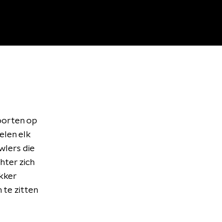
soorten op
elen elk
wlers die
hter zich
ekker
 te zitten