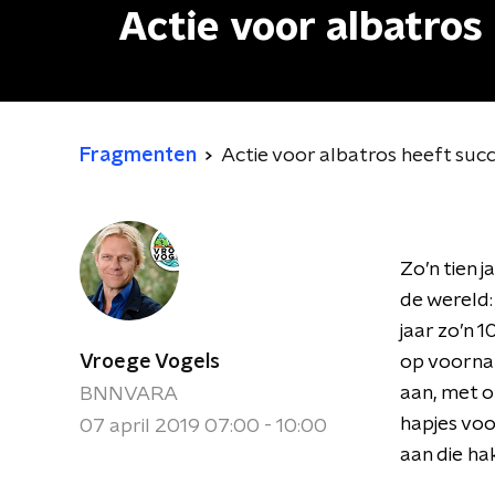
Actie voor albatros
Fragmenten
Actie voor albatros heeft suc
Zo’n tien 
de wereld:
jaar zo’n 
Vroege Vogels
op voornam
aan, met o
BNNVARA
hapjes voo
07 april 2019 07:00 - 10:00
aan die ha