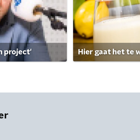
 project'
Hier gaat het te w
er