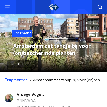
Fragment
Amsterdam zet tandje bij voor
(on)beschermde planten
foto:
Rob Buiter
Fragmenten
Amsterdam zet tandje bij voor (on)beschermde planten
Vroege Vogels
BNNVARA