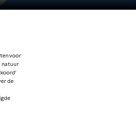
oten voor
e natuur
kkoord’
ver de
nigde