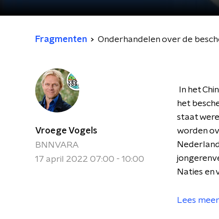
Fragmenten
Onderhandelen over de besche
In het Chi
het besche
staat were
Vroege Vogels
worden ov
Nederlands
BNNVARA
jongerenve
17 april 2022 07:00 - 10:00
Naties en 
Lees meer 