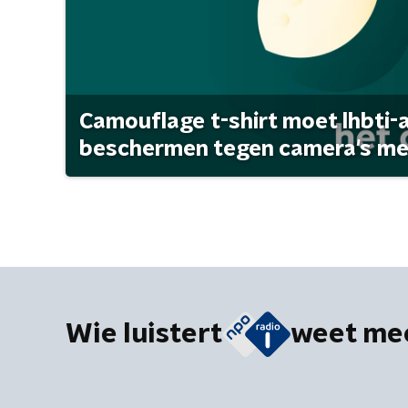
Camouflage t-shirt moet lhbti-
beschermen tegen camera's met 
Wie luistert
weet me