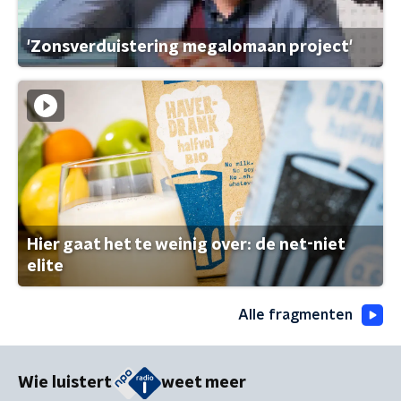
'Zonsverduistering megalomaan project'
Hier gaat het te weinig over: de net-niet
elite
Alle fragmenten
Wie luistert
weet meer