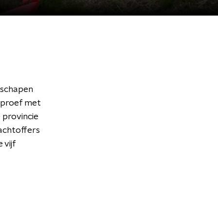
 schapen
 proef met
e provincie
achtoffers
 vijf