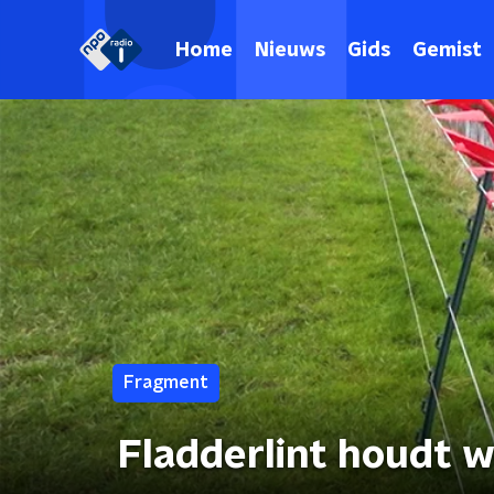
Home
Nieuws
Gids
Gemist
Fragment
Fladderlint houdt 