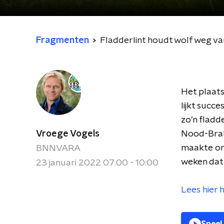
Fragmenten
Fladderlint houdt wolf weg v
Het plaat
lijkt succ
zo’n fladd
Vroege Vogels
Nood-Braba
maakte ond
BNNVARA
weken dat 
23 januari 2022 07:00 - 10:00
Lees hier 