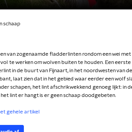
an schaap
sen van zogenaamde fladderlinten rondom een wei met
esvol te werken om wolven buiten te houden. Een eerste
erlint in de buurt van Fijnaart, in het noordwesten van d
nt, laat zien dat in het gebied waar eerder een wolf sl
er schapen, het lint afschrikwekkend genoeg lijkt: in de
het lint er hangt is er geen schaap doodgebeten.
het gehele artikel