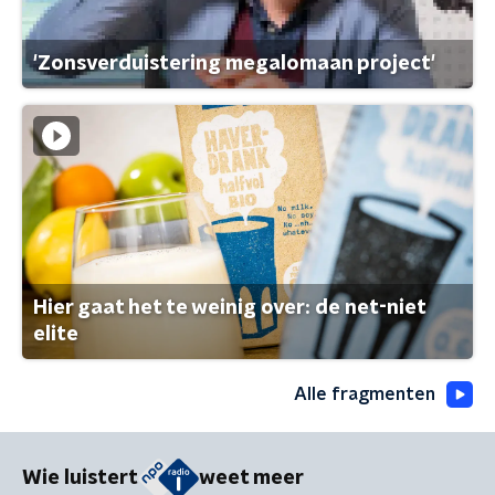
'Zonsverduistering megalomaan project'
Hier gaat het te weinig over: de net-niet
elite
Alle fragmenten
Wie luistert
weet meer