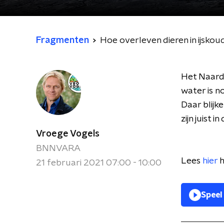
Fragmenten
Hoe overleven dieren in ijskou
Het Naard
water is n
Daar blijk
zijn juist i
Vroege Vogels
BNNVARA
Lees
hier
h
21 februari 2021 07:00 - 10:00
Speel