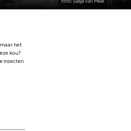
foto:
Sasja van Meel
 maar het
deze kou?
e insecten