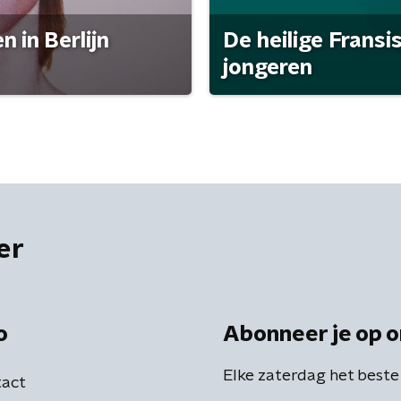
 in Berlijn
De heilige Fransi
jongeren
er
o
Abonneer je op o
Elke zaterdag het beste
act