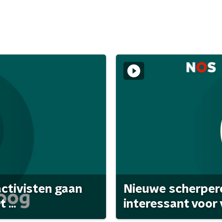
activisten gaan
Nieuwe scherpere
...
interessant voor