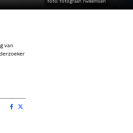
foto:
fotograaf: rwillemsen
g van
nderzoeker