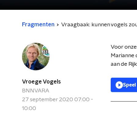
Fragmenten
Vraagbaak: kunnen vogels zou
Voor onze
Marianne 
aan de Rij
Vroege Vogels
Speel
BNNVARA
27 september 2020 07:00 -
10:00