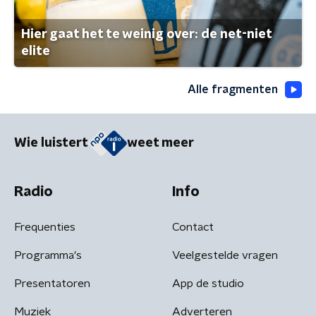
Hier gaat het te weinig over: de net-niet
elite
Alle fragmenten
Wie luistert
weet meer
Radio
Info
Frequenties
Contact
Programma's
Veelgestelde vragen
Presentatoren
App de studio
Muziek
Adverteren