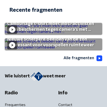
Recente fragmenten
Camouflage t-shirt moet lhbti-activisten
gaan beschermen tegen camera's met ...
Nieuwe scherpere beelden van de zon
interessant voor voorspellen ruimteweer
Alle fragmenten
Wie luistert
weet meer
Radio
Info
Frequenties
Contact