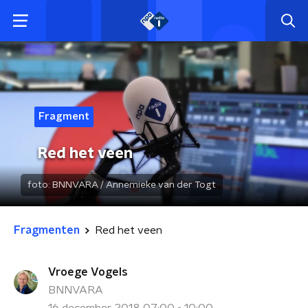
Fragment
Red het veen
foto:
BNNVARA / Annemieke van der Togt
Fragmenten
Red het veen
Vroege Vogels
BNNVARA