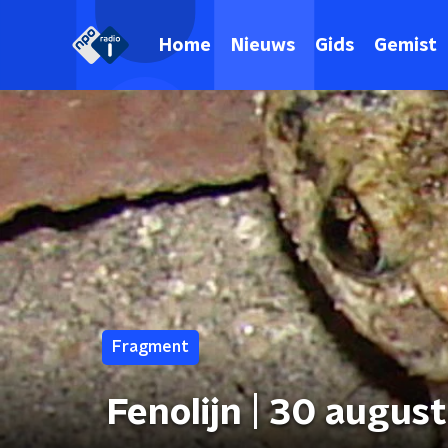
Home
Nieuws
Gids
Gemist
Fragment
Fenolijn | 30 augus