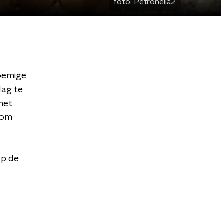
foto:
Petronella2
oemige
dag te
het
 om
op de