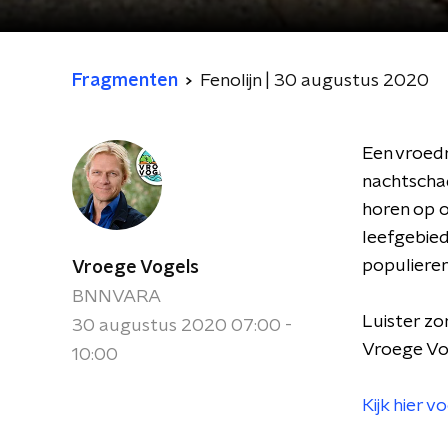
Fragmenten
Fenolijn | 30 augustus 2020
Een vroed
nachtschad
horen op 
leefgebie
populieren
Vroege Vogels
BNNVARA
Luister zo
30 augustus 2020 07:00 -
Vroege Vog
10:00
Kijk hier 