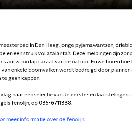
meesterpad in Den Haag, jonge pyjamawantsen, driebl
e en een struik vol atalanta’s. Deze meldingen zijn zon
ons antwoordapparaat van de natuur. En we horen hoe 
d van enkele boomvalken wordt bedreigd door plannen
 te gaan kappen.
ndag naar een selectie van de eerste- en laatstelingen 
els fenolijn, op
035-6711338
.
voor meer informatie over de fenolijn
.