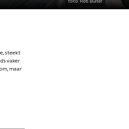
foto:
Rob Buiter
e, steekt
eds vaker
oom, maar