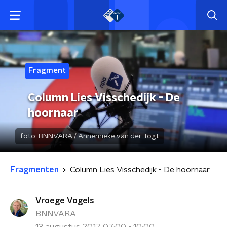
Fragment
Column Lies Visschedijk - De
hoornaar
foto:
BNNVARA / Annemieke van der Togt
Fragmenten
Column Lies Visschedijk - De hoornaar
Vroege Vogels
BNNVARA