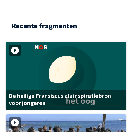
Recente fragmenten
De heilige Fransiscus als inspiratiebron
voor jongeren