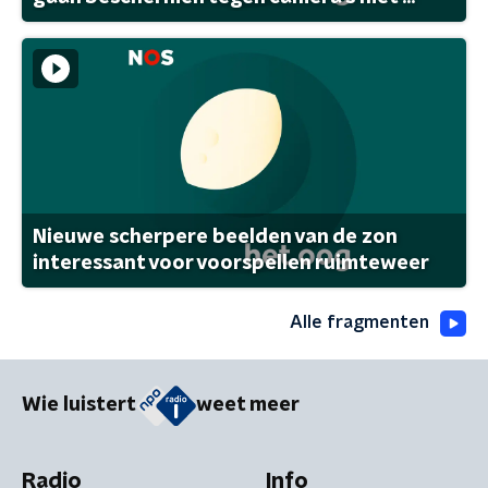
Nieuwe scherpere beelden van de zon
interessant voor voorspellen ruimteweer
Alle fragmenten
Wie luistert
weet meer
Radio
Info