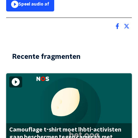
Speel audio af
Recente fragmenten
Camouflage t-shirt moet lhbti-activisten
gaan beschermen tegen camera's met ...