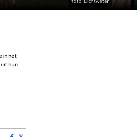
foto:
Dichtwater
 in het
 uit hun