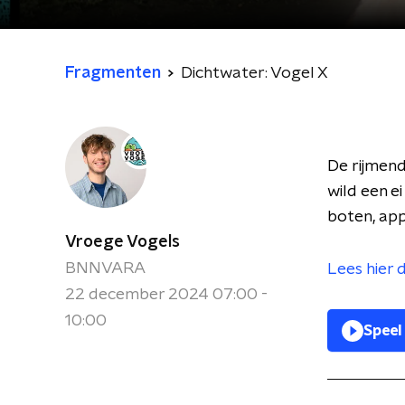
Fragmenten
Dichtwater: Vogel X
De rijmend
wild een ei
boten, app
Vroege Vogels
BNNVARA
Lees hier
22 december 2024 07:00 -
10:00
Speel