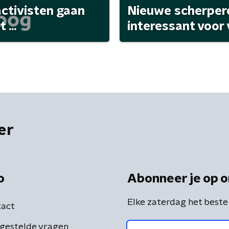
activisten gaan
Nieuwe scherpere
...
interessant voor
er
o
Abonneer je op o
Elke zaterdag het beste
act
gestelde vragen