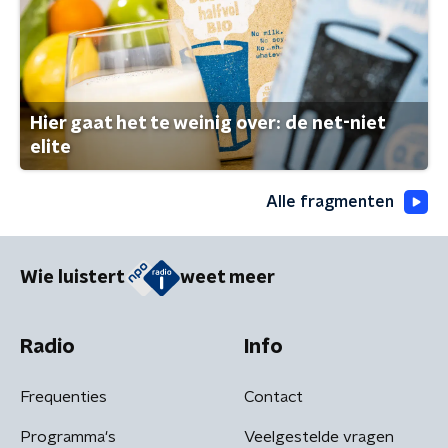
Hier gaat het te weinig over: de net-niet
elite
Alle fragmenten
Wie luistert
weet meer
Radio
Info
Frequenties
Contact
Programma's
Veelgestelde vragen