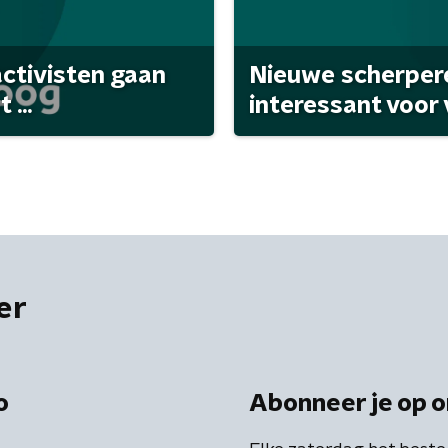
activisten gaan
Nieuwe scherpere
...
interessant voor
er
o
Abonneer je op o