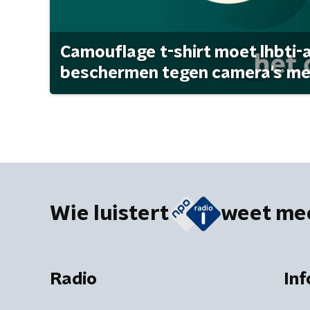
Camouflage t-shirt moet lhbti-
beschermen tegen camera's met 
Wie luistert
weet me
Radio
Inf