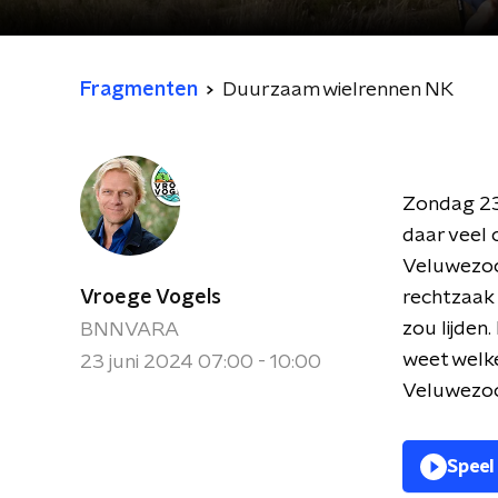
Fragmenten
Duurzaam wielrennen NK
Zondag 23 
daar veel 
Veluwezoo
Vroege Vogels
rechtzaak
zou lijden
BNNVARA
weet welk
23 juni 2024 07:00 - 10:00
Veluwezoo
Speel