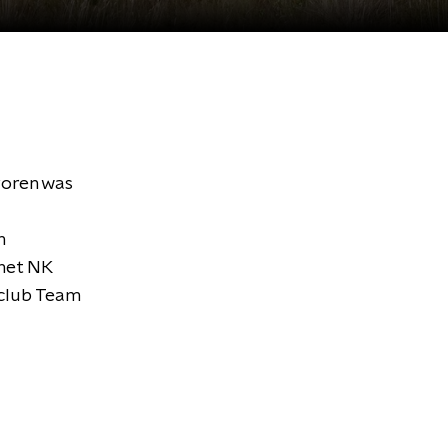
voren was
n
het NK
rclub Team