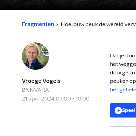
Fragmenten
Hoe jouw peuk de wereld verv
Dat je doo
het weggoo
doorgedron
Vroege Vogels
peuken op
het gehele
BNNVARA
21 april 2024 07:00 - 10:00
Speel