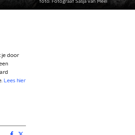
foto:
Fotograaf Sasja van Meel
 je door
reen
jard
e.
Lees hier