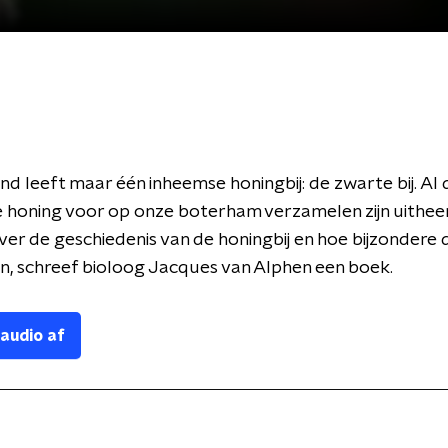
nd leeft maar één inheemse honingbij: de zwarte bij. Al 
de honing voor op onze boterham verzamelen zijn uithe
ver de geschiedenis van de honingbij en hoe bijzondere
ijn, schreef bioloog Jacques van Alphen een boek.
 audio af