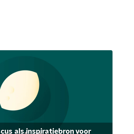
scus als inspiratiebron voor