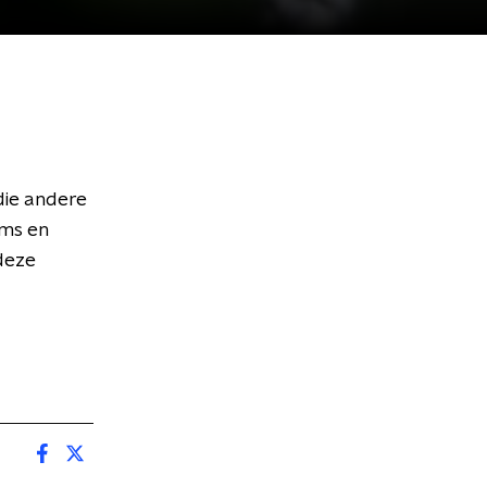
die andere
ems en
 deze