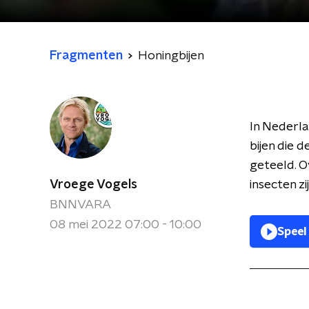
Fragmenten
Honingbijen
In Nederla
bijen die 
geteeld. O
Vroege Vogels
insecten z
BNNVARA
08 mei 2022 07:00 - 10:00
Speel