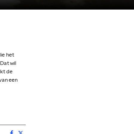
ie het
Dat wil
rkt de
van een