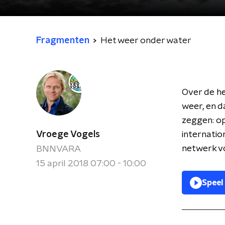
Fragmenten
Het weer onder water
Over de he
weer, en d
zeggen: op
Vroege Vogels
internatio
netwerk vo
BNNVARA
15 april 2018 07:00 - 10:00
Speel