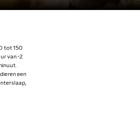
0 tot 150
ur van -2
minuut.
dieren een
interslaap,