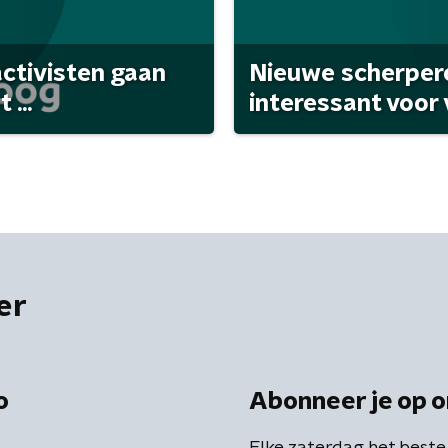
activisten gaan
Nieuwe scherpere
...
interessant voor
er
o
Abonneer je op o
Elke zaterdag het beste