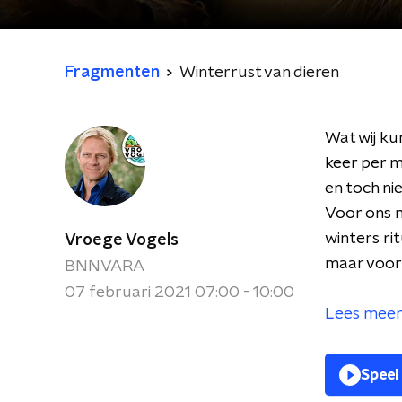
Fragmenten
Winterrust van dieren
Wat wij ku
keer per m
en toch ni
Voor ons m
winters ri
Vroege Vogels
maar voor
BNNVARA
07 februari 2021 07:00 - 10:00
Lees meer 
Speel