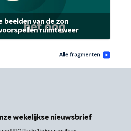
 beelden van de zon
 voorspellen ruimteweer
Alle fragmenten
nze wekelijkse nieuwsbrief
 van NPO Radio 1 in jouw mailbox