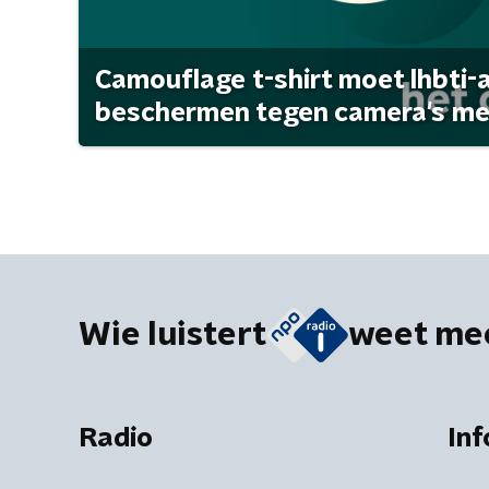
Camouflage t-shirt moet lhbti-
beschermen tegen camera's met 
Wie luistert
weet me
Radio
Inf