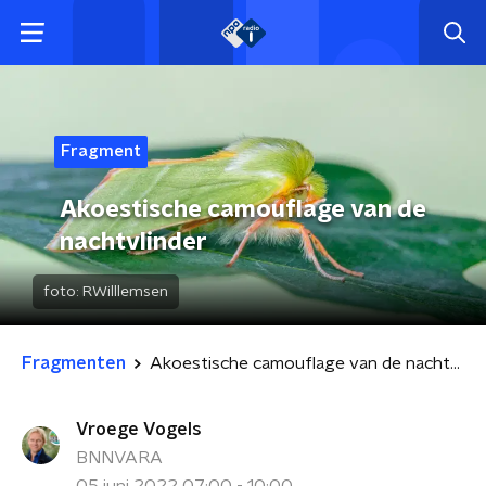
Fragment
Akoestische camouflage van de
nachtvlinder
foto:
RWilllemsen
Fragmenten
Akoestische camouflage van de nachtvlinder
Vroege Vogels
BNNVARA