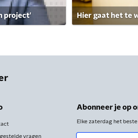
 project'
Hier gaat het te w
er
o
Abonneer je op o
Elke zaterdag het beste
act
gestelde vragen