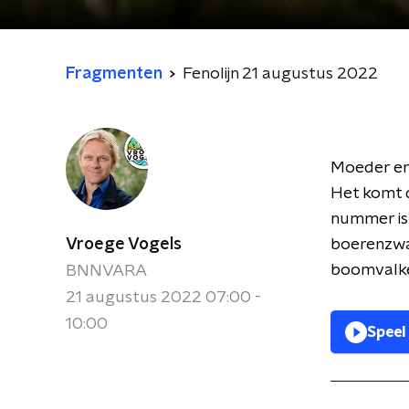
Fragmenten
Fenolijn 21 augustus 2022
Moeder en 
Het komt d
nummer i
Vroege Vogels
boerenzwa
boomvalk
BNNVARA
21 augustus 2022 07:00 -
10:00
Speel