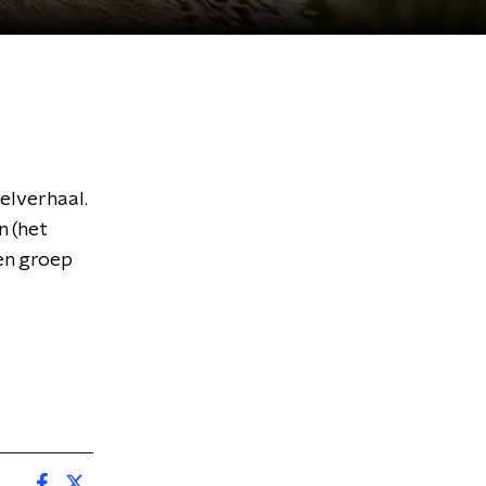
elverhaal.
n (het
een groep