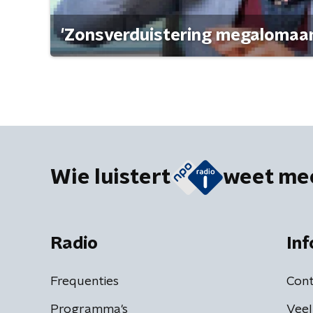
'Zonsverduistering megalomaan
Wie luistert
weet me
Radio
Inf
Frequenties
Cont
Programma's
Veel