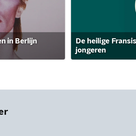
 in Berlijn
De heilige Fransi
jongeren
er