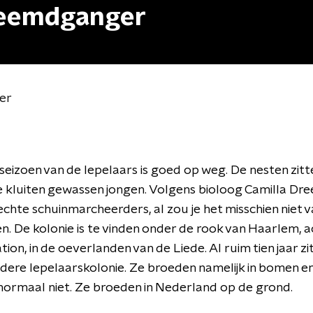
vreemdganger
er
eizoen van de lepelaars is goed op weg. De nesten zitt
de kluiten gewassen jongen. Volgens bioloog Camilla Dree
echte schuinmarcheerders, al zou je het misschien niet v
. De kolonie is te vinden onder de rook van Haarlem, a
ion, in de oeverlanden van de Liede. Al ruim tien jaar zit
ndere lepelaarskolonie. Ze broeden namelijk in bomen e
normaal niet. Ze broeden in Nederland op de grond.