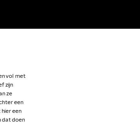
en vol met
f zijn
an ze
chter een
 hier een
n dat doen