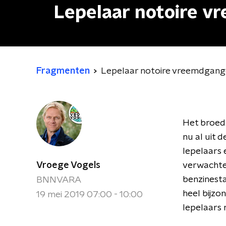
Lepelaar notoire 
Fragmenten
Lepelaar notoire vreemdgang
Het broeds
nu al uit 
lepelaars 
Vroege Vogels
verwachten
benzinestat
BNNVARA
heel bijzo
19 mei 2019 07:00 - 10:00
lepelaars 