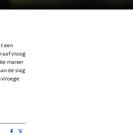
at een
 raaf vloog
die manier
aan de slag
In Vroege