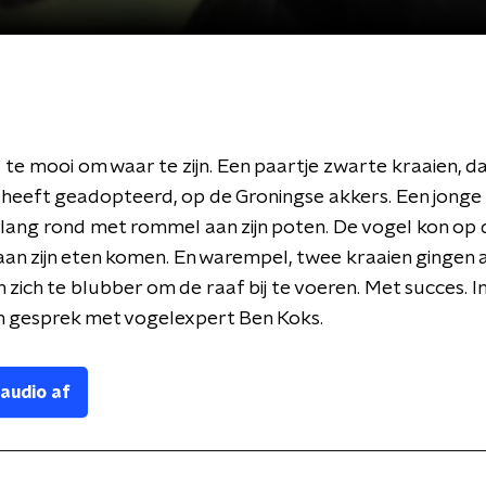
na te mooi om waar te zijn. Een paartje zwarte kraaien, d
heeft geadopteerd, op de Groningse akkers. Een jonge
lang rond met rommel aan zijn poten. De vogel kon op 
aan zijn eten komen. En warempel, twee kraaien gingen 
 zich te blubber om de raaf bij te voeren. Met succes. 
n gesprek met vogelexpert Ben Koks.
 audio af