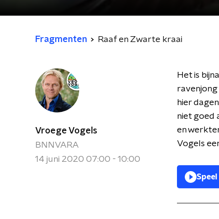
Fragmenten
Raaf en Zwarte kraai
Het is bij
ravenjong 
hier dagen
niet goed 
en werkten
Vroege Vogels
Vogels ee
BNNVARA
14 juni 2020 07:00 - 10:00
Speel