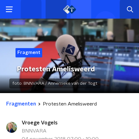
Fragment
Protesten Amelisweerd
foto:
BNNVARA / Annemieke van der Togt
Fragmenten
Protesten Amelisweerd
Vroege Vogels
BNNVARA