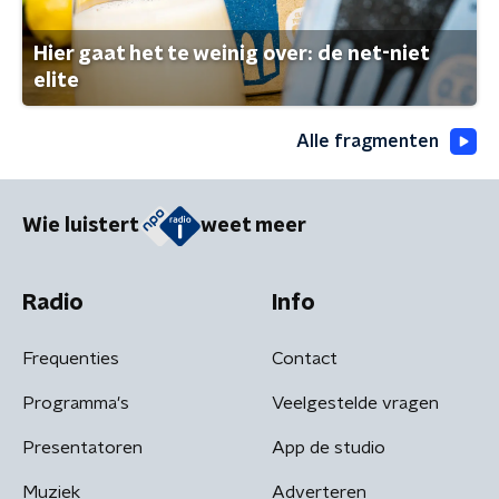
Hier gaat het te weinig over: de net-niet
elite
Alle fragmenten
Wie luistert
weet meer
Radio
Info
Frequenties
Contact
Programma's
Veelgestelde vragen
Presentatoren
App de studio
Muziek
Adverteren