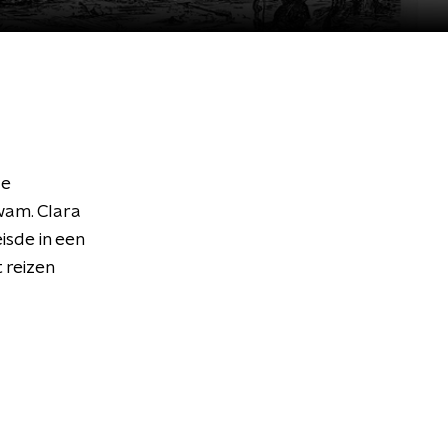
de
wam. Clara
isde in een
 reizen