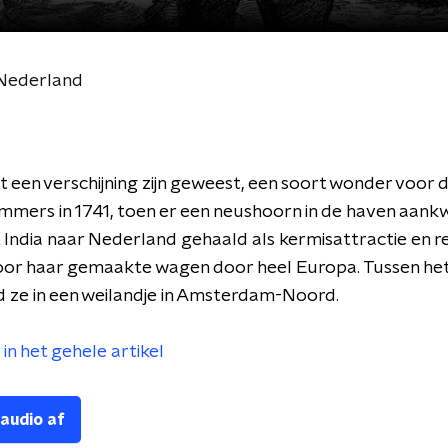
 Nederland
t een verschijning zijn geweest, een soort wonder voor 
mers in 1741, toen er een neushoorn in de haven aank
 India naar Nederland gehaald als kermisattractie en re
oor haar gemaakte wagen door heel Europa. Tussen het
 ze in een weilandje in Amsterdam-Noord.
in het gehele artikel
 audio af