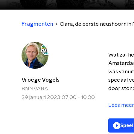
Fragmenten
Clara, de eerste neushoorn in
Wat zal he
Amsterdam
was vanuit
Vroege Vogels
speciaal v
door stond
BNNVARA
29 januari 2023 07:00 - 10:00
Lees meer 
Speel