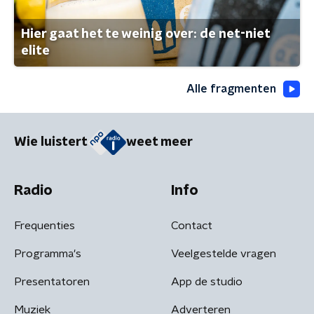
Hier gaat het te weinig over: de net-niet
elite
Alle fragmenten
Wie luistert
weet meer
Radio
Info
Frequenties
Contact
Programma's
Veelgestelde vragen
Presentatoren
App de studio
Muziek
Adverteren