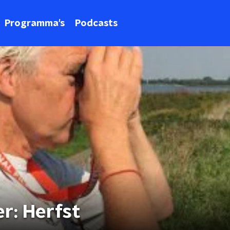
Programma's
Podcasts
r: Herfst