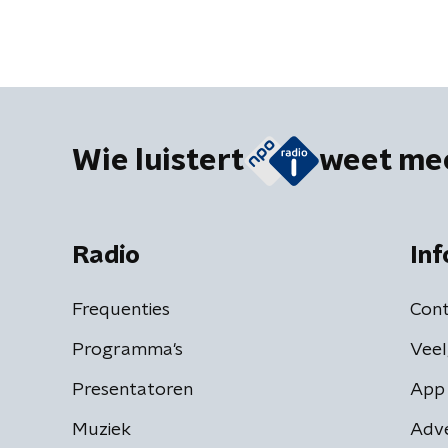
Wie luistert
weet me
Radio
Inf
Frequenties
Cont
Programma's
Veel
Presentatoren
App 
Muziek
Adv