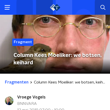
Fragment
Column Kees Moeliker: we botsen,
keihard
Fragmenten
Column Kees Moeliker: we botsen, keihard
Vroege Vogels
BNNVARA