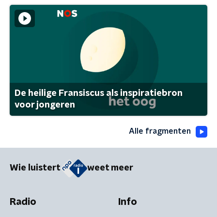
De heilige Fransiscus als inspiratiebron
voor jongeren
Alle fragmenten
Wie luistert
weet meer
Radio
Info