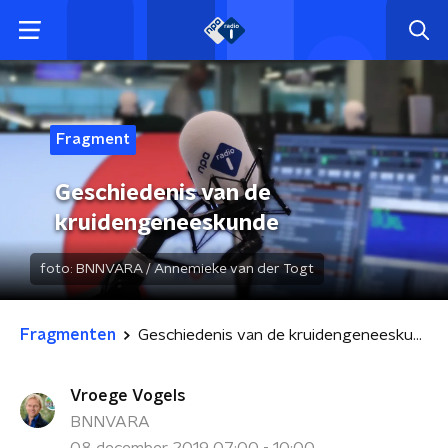
Fragment
Geschiedenis van de
kruidengeneeskunde
foto:
BNNVARA / Annemieke van der Togt
Fragmenten
Geschiedenis van de kruidengeneeskunde
Vroege Vogels
BNNVARA