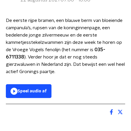
22 augustus 2021 07:00 - 10:00
De eerste rijpe bramen, een blauwe berm van bloeiende
campanula’s, rupsen van de koninginnenpage, een
bedelende jonge zilvermeeuw en de eerste
kammetjesstekelzwammen zijn deze week te horen op
de Vroege Vogels fenolijn (het nummer is
035-
6711338
). Verder hoor je dat er nog steeds
gierzwaluwen in Nederland zijn. Dat bewijst een wel heel
actief Gronings paartje.
Speel audio af