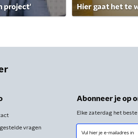
 project'
Hier gaat het te w
er
o
Abonneer je op o
Elke zaterdag het beste
act
gestelde vragen