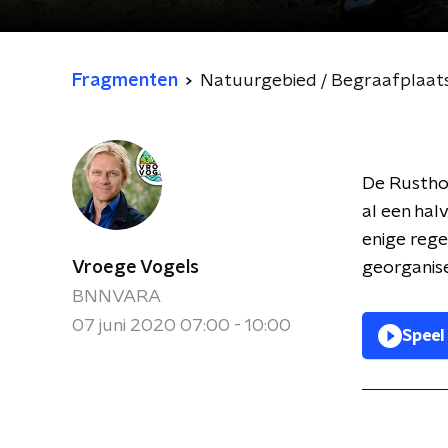
Fragmenten
Natuurgebied / Begraafplaat
De Rustho
al een ha
enige reg
Vroege Vogels
georganis
BNNVARA
07 juni 2020 07:00 - 10:00
Speel