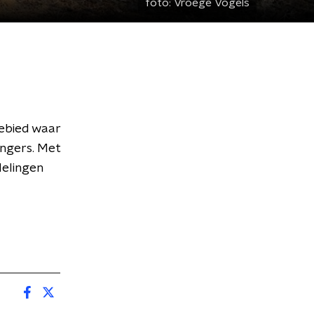
foto:
Vroege Vogels
ebied waar
ngers. Met
elingen