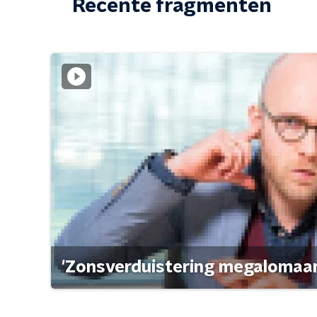
Recente fragmenten
'Zonsverduistering megalomaan