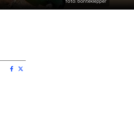
foto:
bonteklepper