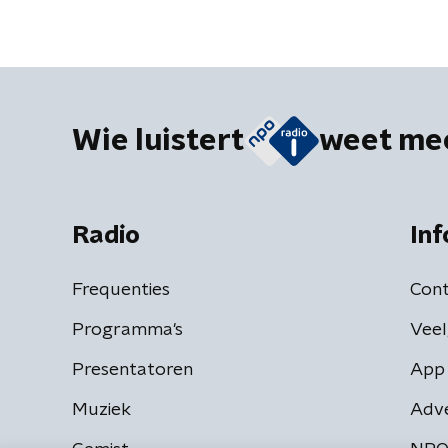
Wie luistert
weet me
Radio
Inf
Frequenties
Cont
Programma's
Veel
Presentatoren
App 
Muziek
Adv