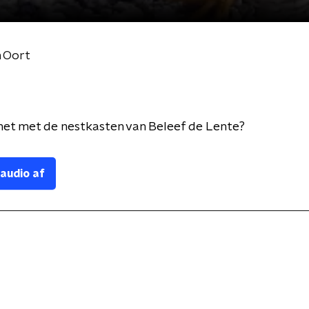
n Oort
het met de nestkasten van Beleef de Lente?
 audio af