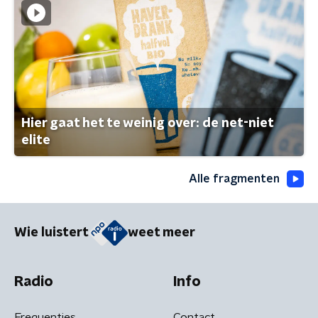
Hier gaat het te weinig over: de net-niet
elite
Alle fragmenten
Wie luistert
weet meer
Radio
Info
Frequenties
Contact