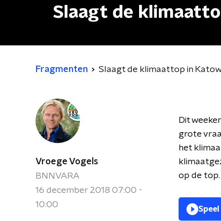
Slaagt de klimaatto
Fragmenten
Slaagt de klimaattop in Katow
Dit weeken
grote vraa
het klima
Vroege Vogels
klimaatge
op de top.
BNNVARA
16 december 2018 07:00 -
10:00
Speel