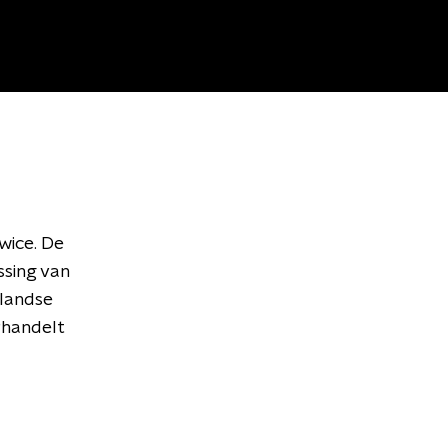
wice. De
ssing van
rlandse
rhandelt