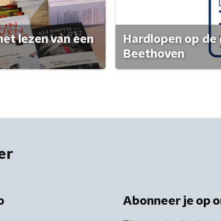
het lezen van een
Hardlopen op de 
Beethoven
er
o
Abonneer je op o