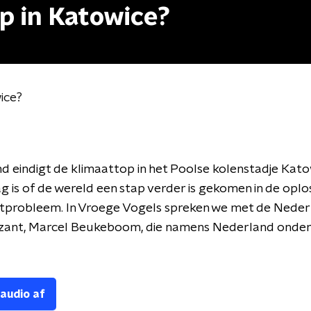
p in Katowice?
ice?
d eindigt de klimaattop in het Poolse kolenstadje Kato
g is of de wereld een stap verder is gekomen in de oplo
atprobleem. In Vroege Vogels spreken we met de Nede
zant, Marcel Beukeboom, die namens Nederland onde
 audio af