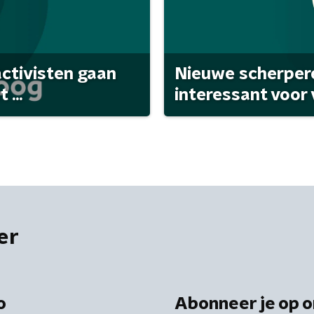
activisten gaan
Nieuwe scherpere
...
interessant voor
er
o
Abonneer je op o