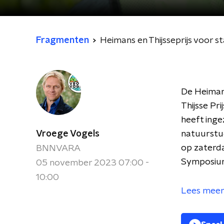
Fragmenten
Heimans en Thijsseprijs voor 
De Heimans
Thijsse Pr
heeft inge
Vroege Vogels
natuurstud
op zaterda
BNNVARA
Symposiu
05 november 2023 07:00 -
10:00
Lees meer 