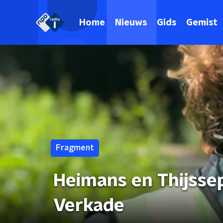
Home
Nieuws
Gids
Gemist
Fragment
Heimans en Thijssep
Verkade