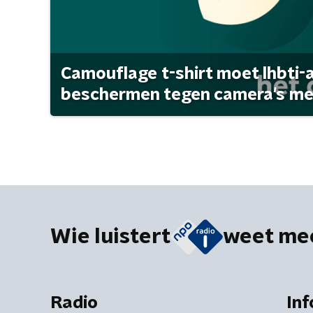
Camouflage t-shirt moet lhbti-
beschermen tegen camera's met 
Wie luistert
weet me
Radio
Inf