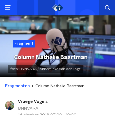
Fragment
Column Nathalie Baartman
foto:
BNNVARA / Annemieke van der Togt
Fragmenten
Column Nathalie Baartman
Vroege Vogels
BNNVARA